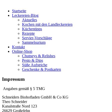
Startseite
Leckereien-Blog
Aktuelles
Kochen mit den Landleckereien
Küchentipps
Rezepte
Servier-Vorschläge
Sammelsurium
Kontakt
Online-Shop
Chutneys & Relishes
Pesto & Dips
Süße Aufstriche
Geschenke & Postkarten
Impressum
Angaben gemäß § 5 TMG
Schneiders Biohofladen GmbH & Co KG
Theo Schneider
Kanalstraße Nord 123
26629 Großefehn