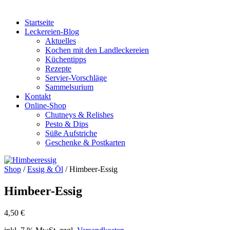
Startseite
Leckereien-Blog
Aktuelles
Kochen mit den Landleckereien
Küchentipps
Rezepte
Servier-Vorschläge
Sammelsurium
Kontakt
Online-Shop
Chutneys & Relishes
Pesto & Dips
Süße Aufstriche
Geschenke & Postkarten
Shop
/
Essig & Öl
/ Himbeer-Essig
Himbeer-Essig
4,50
€