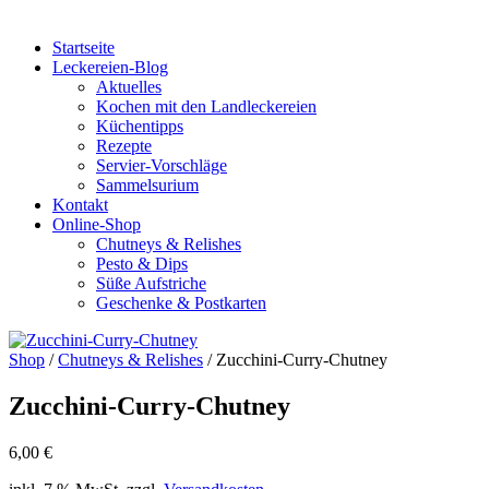
Startseite
Leckereien-Blog
Aktuelles
Kochen mit den Landleckereien
Küchentipps
Rezepte
Servier-Vorschläge
Sammelsurium
Kontakt
Online-Shop
Chutneys & Relishes
Pesto & Dips
Süße Aufstriche
Geschenke & Postkarten
Shop
/
Chutneys & Relishes
/ Zucchini-Curry-Chutney
Zucchini-Curry-Chutney
6,00
€