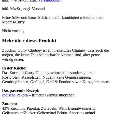
inkl. 7 % MwSt.
zzgl.
Versandkosten
inkl. MwSt., zzgl. Versand
Feine Süße und kaum Schärfe, dafür kombiniert mit duftendem
Madras-Curry.
Nicht vorrätig
Mehr über dieses Produkt
Zucchini-Curry-Chutney ist ein vielseitiges Chutney, dass auch die
mögen, die keine Fans sehr scharfer Aromen sind, aber gerne
würzig essen.
In der Küche:
Das Zucchini-Curry-Chutney schmeckt besonders gut zu:
Röstbroten, Käseplatten, Nudeln, kalte Gemüsesuppen,
Gemüsepfannen, Geflügel, Grill & Fondue sowie Kurzgebratenem.
Das passende Rezept:
Indische Pakora
– frittierte Gemüsestückchen
Zutaten:
43% Zucchini, Paprika, Zwiebeln, Wein-Branntweinessig,
Gelierzucker(Zucker, Geliermittel Pektin, Säuerungsmittel